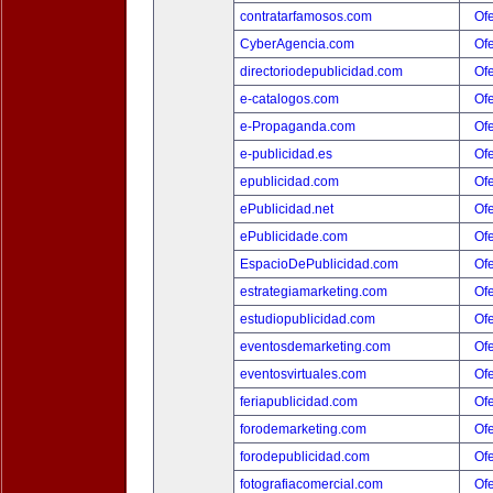
contratarfamosos.com
Ofe
CyberAgencia.com
Ofe
directoriodepublicidad.com
Ofe
e-catalogos.com
Ofe
e-Propaganda.com
Ofe
e-publicidad.es
Ofe
epublicidad.com
Ofe
ePublicidad.net
Ofe
ePublicidade.com
Ofe
EspacioDePublicidad.com
Ofe
estrategiamarketing.com
Ofe
estudiopublicidad.com
Ofe
eventosdemarketing.com
Ofe
eventosvirtuales.com
Ofe
feriapublicidad.com
Ofe
forodemarketing.com
Ofe
forodepublicidad.com
Ofe
fotografiacomercial.com
Ofe