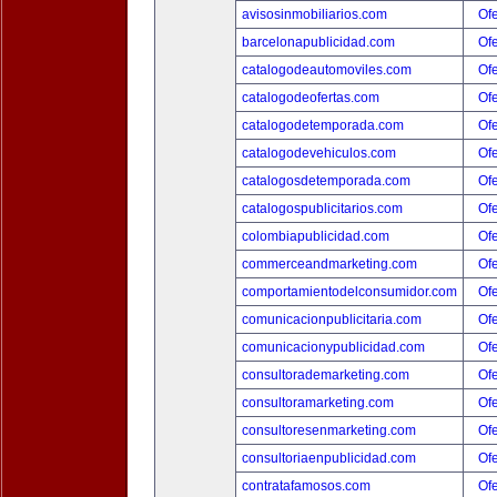
avisosinmobiliarios.com
Ofe
barcelonapublicidad.com
Ofe
catalogodeautomoviles.com
Ofe
catalogodeofertas.com
Ofe
catalogodetemporada.com
Ofe
catalogodevehiculos.com
Ofe
catalogosdetemporada.com
Ofe
catalogospublicitarios.com
Ofe
colombiapublicidad.com
Ofe
commerceandmarketing.com
Ofe
comportamientodelconsumidor.com
Ofe
comunicacionpublicitaria.com
Ofe
comunicacionypublicidad.com
Ofe
consultorademarketing.com
Ofe
consultoramarketing.com
Ofe
consultoresenmarketing.com
Ofe
consultoriaenpublicidad.com
Ofe
contratafamosos.com
Ofe