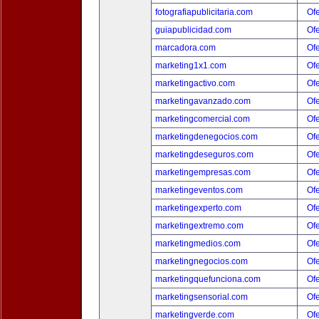
fotografiapublicitaria.com
Ofe
guiapublicidad.com
Ofe
marcadora.com
Ofe
marketing1x1.com
Ofe
marketingactivo.com
Ofe
marketingavanzado.com
Ofe
marketingcomercial.com
Ofe
marketingdenegocios.com
Ofe
marketingdeseguros.com
Ofe
marketingempresas.com
Ofe
marketingeventos.com
Ofe
marketingexperto.com
Ofe
marketingextremo.com
Ofe
marketingmedios.com
Ofe
marketingnegocios.com
Ofe
marketingquefunciona.com
Ofe
marketingsensorial.com
Ofe
marketingverde.com
Ofe