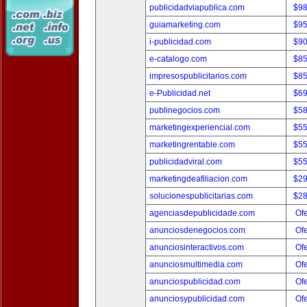
publicidadviapublica.com
$9
guiamarketing.com
$9
i-publicidad.com
$9
e-catalogo.com
$8
impresospublicitarios.com
$8
e-Publicidad.net
$6
publinegocios.com
$5
marketingexperiencial.com
$5
marketingrentable.com
$5
publicidadviral.com
$5
marketingdeafiliacion.com
$2
solucionespublicitarias.com
$2
agenciasdepublicidade.com
Ofe
anunciosdenegocios.com
Ofe
anunciosinteractivos.com
Ofe
anunciosmultimedia.com
Ofe
anunciospublicidad.com
Ofe
anunciosypublicidad.com
Ofe