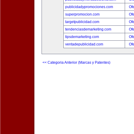
publicidadypromociones.com
Ofe
superpromocion.com
Ofe
targetpublicidad.com
Ofe
tendenciasdemarketing.com
Ofe
tipsdemarketing.com
Ofe
ventadepublicidad.com
Ofe
<< Categoria Anterior (Marcas y Patentes)