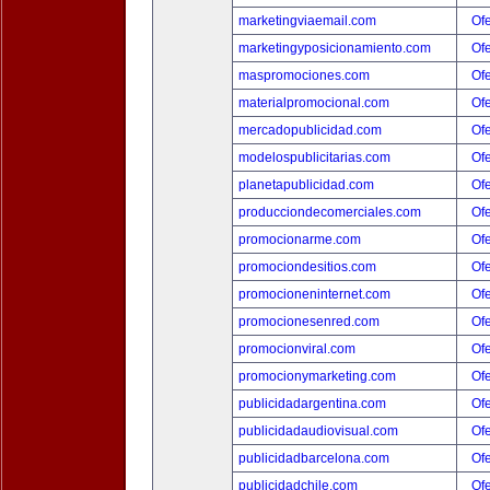
marketingviaemail.com
Ofe
marketingyposicionamiento.com
Ofe
maspromociones.com
Ofe
materialpromocional.com
Ofe
mercadopublicidad.com
Ofe
modelospublicitarias.com
Ofe
planetapublicidad.com
Ofe
producciondecomerciales.com
Ofe
promocionarme.com
Ofe
promociondesitios.com
Ofe
promocioneninternet.com
Ofe
promocionesenred.com
Ofe
promocionviral.com
Ofe
promocionymarketing.com
Ofe
publicidadargentina.com
Ofe
publicidadaudiovisual.com
Ofe
publicidadbarcelona.com
Ofe
publicidadchile.com
Ofe