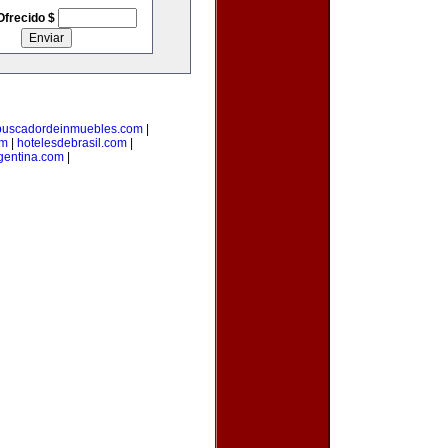
Ofrecido $
buscadordeinmuebles.com
|
om
|
hotelesdebrasil.com
|
gentina.com
|