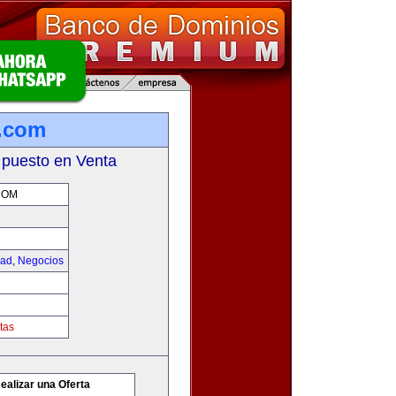
.com
 puesto en Venta
COM
dad
,
Negocios
tas
ealizar una Oferta