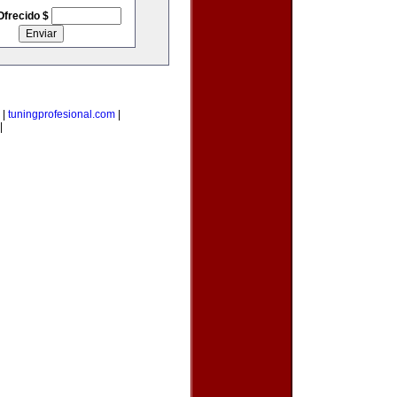
Ofrecido $
|
tuningprofesional.com
|
|