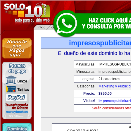
impresospublicita
El dueño de este dominio lo ha
Mayusculas:
IMPRESOSPUBLICI
Minusculas:
impresospublicitari
Longitud:
21 caracteres
Categorias:
Marketing y Publici
Precio:
$850.00
Visitar!
impresospublicitar
Serán consideradas ofer
R