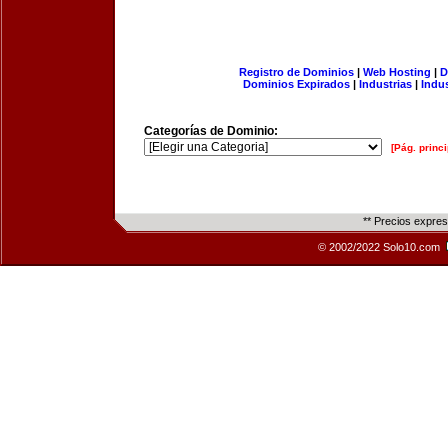
Registro de Dominios
|
Web Hosting
|
D
Dominios Expirados
|
Industrias
|
Indu
Categorías de Dominio:
[Pág. princi
** Precios expre
© 2002/2022 Solo10.com