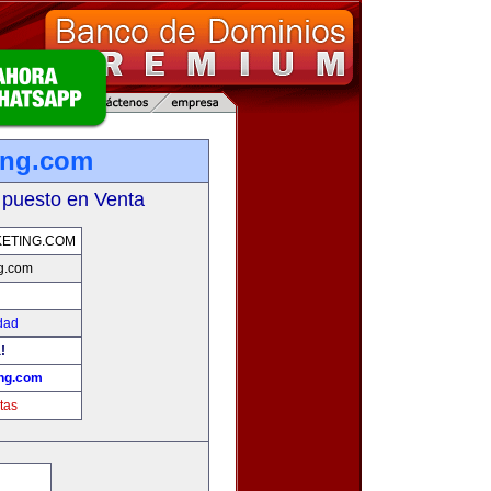
ing.com
 puesto en Venta
ETING.COM
g.com
dad
!
ng.com
tas