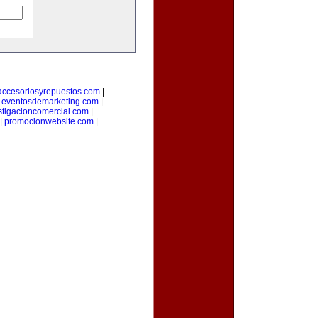
accesoriosyrepuestos.com
|
|
eventosdemarketing.com
|
stigacioncomercial.com
|
|
promocionwebsite.com
|