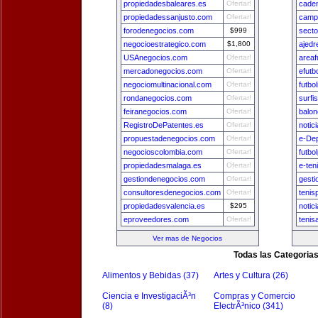
propiedadesbaleares.es
Ofertar!
cade
propiedadessanjusto.com
Ofertar!
camp
forodenegocios.com
$999
secto
negocioestrategico.com
$1,800
ajedr
USAnegocios.com
Ofertar!
areaf
mercadonegocios.com
Ofertar!
efutb
negociomultinacional.com
Ofertar!
futbo
rondanegocios.com
Ofertar!
surfi
feiranegocios.com
Ofertar!
balon
RegistroDePatentes.es
Ofertar!
notic
propuestadenegocios.com
Ofertar!
e-De
negocioscolombia.com
Ofertar!
futbo
propiedadesmalaga.es
Ofertar!
e-ten
gestiondenegocios.com
Ofertar!
gest
consultoresdenegocios.com
Ofertar!
tenis
propiedadesvalencia.es
$295
notic
eproveedores.com
Ofertar!
tenis
Ver mas de Negocios
Todas las Categoria
Alimentos y Bebidas (37)
Artes y Cultura (26)
Ciencia e InvestigaciÃ³n
Compras y Comercio
(8)
ElectrÃ³nico (341)