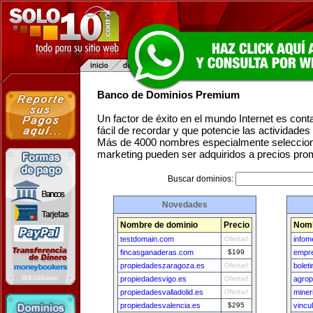
Banco de Dominios Premium
Un factor de éxito en el mundo Internet es con
fácil de recordar y que potencie las actividade
Más de 4000 nombres especialmente seleccion
marketing pueden ser adquiridos a precios pro
Buscar dominios:
Novedades
Nombre de dominio
Precio
Nomb
testdomain.com
Ofertar!
info
fincasganaderas.com
$199
empr
propiedadeszaragoza.es
Ofertar!
bolet
propiedadesvigo.es
Ofertar!
agrop
propiedadesvalladolid.es
Ofertar!
miner
propiedadesvalencia.es
$295
vincu