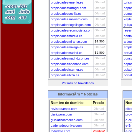
propiedadestenerife.es
Ofertar!
turis
propiedadestartagal.com
Ofertar!
capac
propiedadessevilla.es
Ofertar!
comun
propiedadessanjusto.com
Ofertar!
keybu
propiedadesriogallegos.com
Ofertar!
guiaj
propiedadesreconquista.com
Ofertar!
reser
propiedadesmurcia.es
Ofertar!
canto
propiedadesmiramar.com
$3,500
artic
propiedadesmalaga.es
Ofertar!
emple
propiedadesmadrid.es
$2,500
porta
propiedadesmadrid.com.es
Ofertar!
consu
propiedadeslahabana.com
Ofertar!
capac
propiedadesinternet.es
Ofertar!
guiad
propiedadesibiza.es
Ofertar!
porta
Ver mas de Novedades
InformaciÃ³n Y Noticias
Nombre de dominio
Precio
Nom
revistacampo.com
Ofertar!
cibe
diarioperu.com
Ofertar!
prov
guialatinoamerica.com
Ofertar!
e-ci
cadenadeportiva.com
Ofertar!
e-Br
tododato.com
Vendido!
e-n