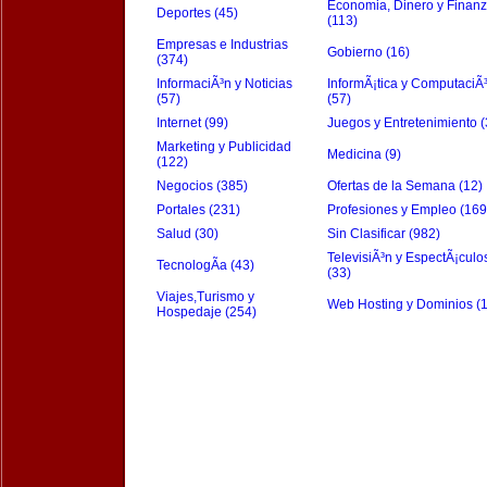
Economia, Dinero y Finan
Deportes (45)
(113)
Empresas e Industrias
Gobierno (16)
(374)
InformaciÃ³n y Noticias
InformÃ¡tica y ComputaciÃ
(57)
(57)
Internet (99)
Juegos y Entretenimiento (
Marketing y Publicidad
Medicina (9)
(122)
Negocios (385)
Ofertas de la Semana (12)
Portales (231)
Profesiones y Empleo (169
Salud (30)
Sin Clasificar (982)
TelevisiÃ³n y EspectÃ¡culo
TecnologÃ­a (43)
(33)
Viajes,Turismo y
Web Hosting y Dominios (
Hospedaje (254)