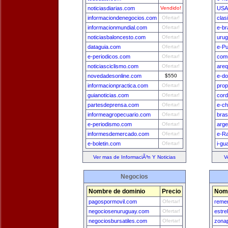
noticiasdiarias.com
Vendido!
USA
informaciondenegocios.com
Ofertar!
clas
informacionmundial.com
Ofertar!
e-br
noticiasbaloncesto.com
Ofertar!
uru
dataguia.com
Ofertar!
e-Pu
e-periodicos.com
Ofertar!
comu
noticiasciclismo.com
Ofertar!
areq
novedadesonline.com
$550
e-do
informacionpractica.com
Ofertar!
prop
guianoticias.com
Ofertar!
cord
partesdeprensa.com
Ofertar!
e-ch
informeagropecuario.com
Ofertar!
bras
e-periodismo.com
Ofertar!
arge
informesdemercado.com
Ofertar!
e-Ra
e-boletin.com
Ofertar!
i-gu
Ver mas de InformaciÃ³n Y Noticias
V
Negocios
Nombre de dominio
Precio
Nomb
pagospormovil.com
Ofertar!
remer
negociosenuruguay.com
Ofertar!
estre
negociosbursatiles.com
Ofertar!
zona