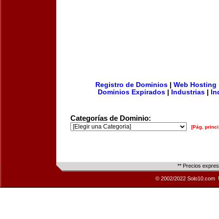
Registro de Dominios
|
Web Hosting
Dominios Expirados
|
Industrias
|
In
Categorías de Dominio:
[Pág. princi
** Precios expre
© 2002/2022 Solo10.com