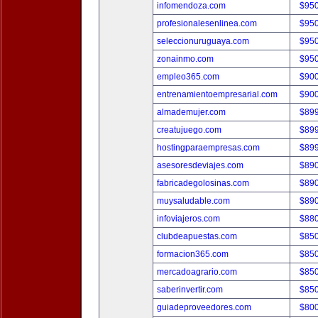
infomendoza.com
$95
profesionalesenlinea.com
$95
seleccionuruguaya.com
$95
zonainmo.com
$95
empleo365.com
$90
entrenamientoempresarial.com
$90
almademujer.com
$89
creatujuego.com
$89
hostingparaempresas.com
$89
asesoresdeviajes.com
$89
fabricadegolosinas.com
$89
muysaludable.com
$89
infoviajeros.com
$88
clubdeapuestas.com
$85
formacion365.com
$85
mercadoagrario.com
$85
saberinvertir.com
$85
guiadeproveedores.com
$80