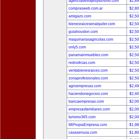
agenciadeviajesyturismo.com
$2,8
comprasweb.com.ar
$2,8
amigazo.com
$2,5
bienesraicesenalquiler.com
$2,5
guiahouston.com
$2,5
maquinariasagricolas.com
$2,5
only5.com
$2,5
panamainmuebles.com
$2,5
rednoticias.com
$2,5
ventabienesraices.com
$2,5
zonaprofesionales.com
$2,5
agroempresas.com
$2,4
haciendonegocios.com
$2,4
bancaempresas.com
$2,0
empresasfamiliares.com
$2,0
turismo365.com
$2,0
MiPropiaEmpresa.com
$1,9
casasenusa.com
$1,8