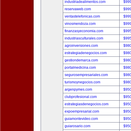
industriadealimentos.com
$99
reservaweb.com
$99
ventastelefonicas.com
$99
vinosmendoza.com
$99
finanzasyeconomia.com
$99
industriasculturales.com
$99
agroinversiones.com
$98
estrategiadenegocios.com
$98
gestiondemarca.com
$98
portalmedicina.com
$98
segurosempresariales.com
$98
turismoynegocios.com
$98
argenpymes.com
$95
clubprofesional.com
$95
estrategiasdenegocios.com
$95
expoempresarial.com
$95
guiamontevideo.com
$95
guiarosario.com
$95