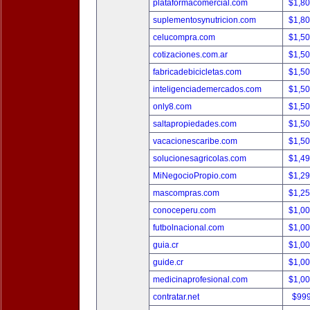
plataformacomercial.com
$1,8
suplementosynutricion.com
$1,8
celucompra.com
$1,5
cotizaciones.com.ar
$1,5
fabricadebicicletas.com
$1,5
inteligenciademercados.com
$1,5
only8.com
$1,5
saltapropiedades.com
$1,5
vacacionescaribe.com
$1,5
solucionesagricolas.com
$1,4
MiNegocioPropio.com
$1,2
mascompras.com
$1,2
conoceperu.com
$1,0
futbolnacional.com
$1,0
guia.cr
$1,0
guide.cr
$1,0
medicinaprofesional.com
$1,0
contratar.net
$99