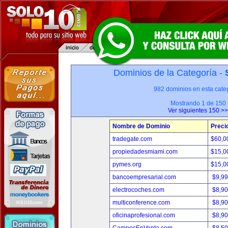
Dominios de la Categoría -
982 dominios en esta categ
Mostrando 1 de 150
Ver siguientes 150 >>
Nombre de Dominio
Preci
tradegate.com
$60,0
propiedadesmiami.com
$15,0
pymes.org
$15,0
bancoempresarial.com
$9,9
electrocoches.com
$8,9
multiconference.com
$8,9
oficinaprofesional.com
$8,9