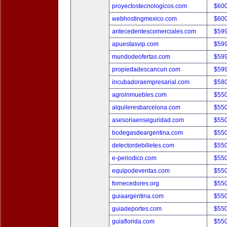
proyectostecnologicos.com
$60
webhostingmexico.com
$60
antecedentescomerciales.com
$59
apuestasvip.com
$59
mundodeofertas.com
$59
propiedadescancun.com
$59
incubadoraempresarial.com
$58
agroinmuebles.com
$55
alquileresbarcelona.com
$55
asesoriaenseguridad.com
$55
bodegasdeargentina.com
$55
detectordebilletes.com
$55
e-periodico.com
$55
equipodeventas.com
$55
fornecedores.org
$55
guiaargentina.com
$55
guiadeportes.com
$55
guiaflorida.com
$55