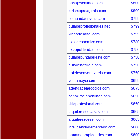
pasajesenlinea.com
$80
turismopatagonia.com
$80
comunidadpyme.com
$79
guiadeprofesionales.net
$79
vinoartesanal.com
$79
exitoeconomico.com
$78
expopublicidad.com
$75
guiadepuntadeleste.com
$75
guiavenezuela.com
$75
hotelesenvenezuela.com
$75
ventamayor.com
$69
agendadenegocios.com
$67
capacitacionenlinea.com
$65
sitioprofesional.com
$65
alquileresdecasas.com
$60
alquileresgesell.com
$60
inteligenciademercado.com
$60
panamapropiedades.com
$60