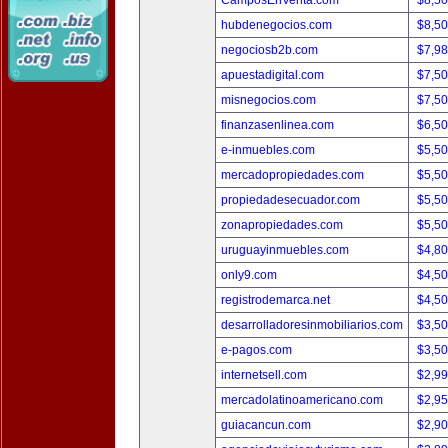
CamposEnVenta.com
$8,5
hubdenegocios.com
$8,5
negociosb2b.com
$7,9
apuestadigital.com
$7,5
misnegocios.com
$7,5
finanzasenlinea.com
$6,5
e-inmuebles.com
$5,5
mercadopropiedades.com
$5,5
propiedadesecuador.com
$5,5
zonapropiedades.com
$5,5
uruguayinmuebles.com
$4,8
only9.com
$4,5
registrodemarca.net
$4,5
desarrolladoresinmobiliarios.com
$3,5
e-pagos.com
$3,5
internetsell.com
$2,9
mercadolatinoamericano.com
$2,9
guiacancun.com
$2,9