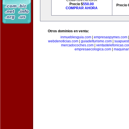
COMPRAR AHORA
Precio $
550.00
Precio 
COMPRAR AHORA
Otros dominios en venta:
inmueblesguia.com
|
empresaspymes.com
webdenoticias.com
|
guiadelturismo.com
|
suapues
mercadocoches.com
|
ventastelefonicas.c
empresaecologica.com
|
maquinar