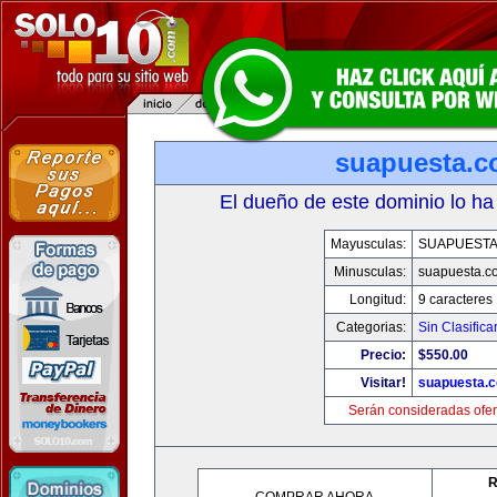
suapuesta.
El dueño de este dominio lo ha
Mayusculas:
SUAPUEST
Minusculas:
suapuesta.c
Longitud:
9 caracteres
Categorias:
Sin Clasifica
Precio:
$550.00
Visitar!
suapuesta.
Serán consideradas ofer
R