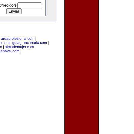
Ofrecido $
|
areaprofesional.com
|
ta.com
|
guiagrancanaria.com
|
om
|
almademujer.com
|
ianaval.com
|