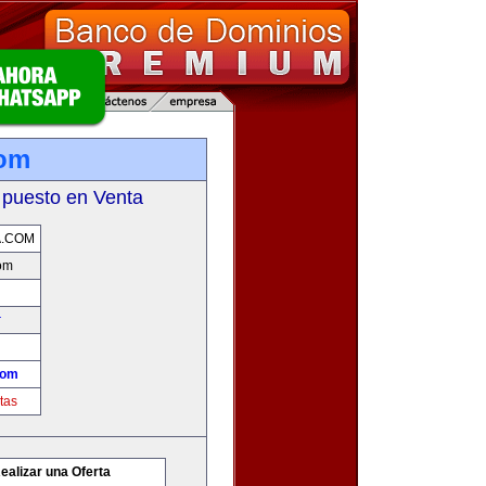
com
 puesto en Venta
A.COM
om
r
com
tas
ealizar una Oferta