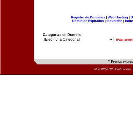
Registro de Dominios
|
Web Hosting
|
D
Dominios Expirados
|
Industrias
|
Indu
Categorías de Dominio:
[Pág. princi
** Precios expre
© 2002/2022 Solo10.com