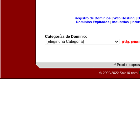
Registro de Dominios
|
Web Hosting
|
D
Dominios Expirados
|
Industrias
|
Indu
Categorías de Dominio:
[Pág. princi
** Precios expre
© 2002/2022 Solo10.com