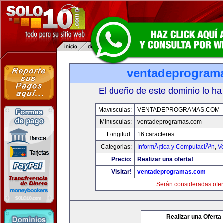
ventadeprogram
El dueño de este dominio lo ha
Mayusculas:
VENTADEPROGRAMAS.COM
Minusculas:
ventadeprogramas.com
Longitud:
16 caracteres
Categorias:
InformÃ¡tica y ComputaciÃ³n
,
V
Precio:
Realizar una oferta!
Visitar!
ventadeprogramas.com
Serán consideradas ofer
Realizar una Oferta