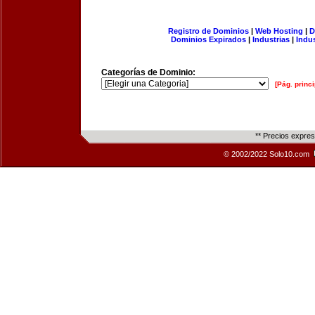
Registro de Dominios
|
Web Hosting
|
D
Dominios Expirados
|
Industrias
|
Indu
Categorías de Dominio:
[Pág. princi
** Precios expre
© 2002/2022 Solo10.com